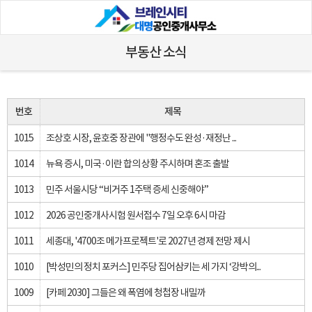
부동산 소식
번호
제목
1015
조상호 시장, 윤호중 장관에 "행정수도 완성·재정난 ...
1014
뉴욕 증시, 미국·이란 합의 상황 주시하며 혼조 출발
1013
민주 서울시당 “비거주 1주택 증세 신중해야”
1012
2026 공인중개사시험 원서접수 7일 오후 6시 마감
1011
세종대, '4700조 메가프로젝트'로 2027년 경제 전망 제시
1010
[박성민의 정치 포커스] 민주당 집어삼키는 세 가지 ‘강박의...
1009
[카페 2030] 그들은 왜 폭염에 청첩장 내밀까