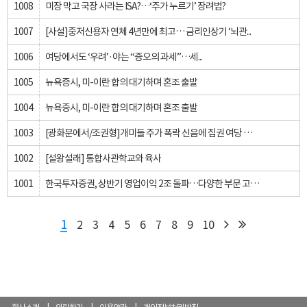
1008
미장 막고 국장 사라는 ISA?…‘주가 누르기’ 장려법?
1007
[사설]중저신용자 연체 4년만에 최고… 금리인상기 ‘뇌관...
1006
여당에서도 ‘우려’·야는 “증오의 과세”…세...
1005
뉴욕증시, 미-이란 합의 대기하며 혼조 출발
1004
뉴욕증시, 미-이란 합의 대기하며 혼조 출발
1003
[광화문에서/조권형]개미들 주가 폭락 신음에 집권 여당 책임 통감해야
1002
[설왕설래] 통합사관학교와 육사
1001
한국투자증권, 상반기 영업이익 2조 돌파…다양한 부문 고른 성장
1
2
3
4
5
6
7
8
9
10