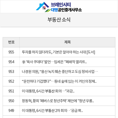
부동산 소식
번호
제목
955
투자를 하지 않더라도, 기본은 알아야 하는 시대 [도서]
954
李 '육사 쿠데타' 발언…임세은 "폐쇄적 엘리트...
953
나경원 의원, “용산 녹지 훼손 중단하고 도심 정비사업으로 ...
952
“운전하다 기겁했다”…동네 숲에 있는 이 거인의 정체...
951
이 대통령, 6시간
부동산
회의…"과감...
950
장동혁, 황희 '폐버스로 청년주택' 제안에 "청년 우롱...
949
이 대통령, 6시간
부동산
2차 회의‥'공급 확...