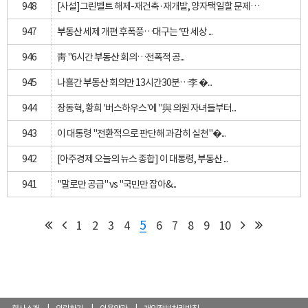
948
[사설]그린벨트 해제-재건축·재개발, 양자택일할 문제인가
947
부동산
세제 개편 후폭풍…대구는 ‘딴 세상 ...
946
靑 "6시간
부동산
회의…전폭적 공...
945
나흘간
부동산
회의만 13시간30분…李 �...
944
장동혁, 황희 '버스하우스'에 "與 의원 자녀들부터...
943
이 대통령 "전환적으로 판단해 과감히 실천"�...
942
[아주경제 오늘의 뉴스 종합] 이 대통령,
부동산
...
941
"말로만 공급" vs "국민만 잡아&...
5
1
2
3
4
6
7
8
9
10